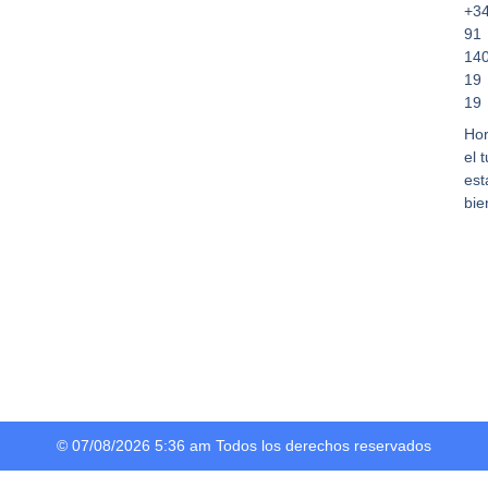
+3
91
14
19
19
Hor
el 
est
bie
© 07/08/2026 5:36 am Todos los derechos reservados