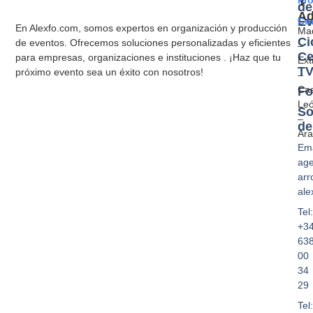
Pr
Y
de
A
Ev
Co
En Alexfo.com, somos expertos en organización y producción
Mad
Ci
de eventos. Ofrecemos soluciones personalizadas y eficientes
–
Ce
para empresas, organizaciones e instituciones . ¡Haz que tu
Ext
T
próximo evento sea un éxito con nosotros!
–
Cas
Fo
Le
So
–
de
Ar
Ema
age
arr
ale
Tel:
+3
63
00
34
29
Tel: